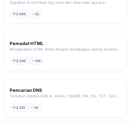
Dapatkan & verifikasi tag meta dari situs web apa pun.
2.505
22
Pemadat HTML
Mengecilkan HTML Anda dengan menghapus semua karakter yang tidak perlu.
2.245
126
Pencarian DNS
Temukan catatan DNS A, AAAA, CNAME, MX, NS, TXT, SOA dari sebuah host.
2.213
42