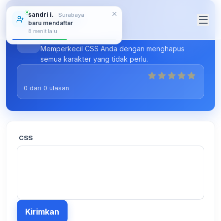
sandri i.
· Surabaya
ALAT-ALAT DARING
baru mendaftar
8 menit lalu
Pemadat CSS
Memperkecil CSS Anda dengan menghapus
semua karakter yang tidak perlu.
0
dari
0
ulasan
CSS
Kirimkan