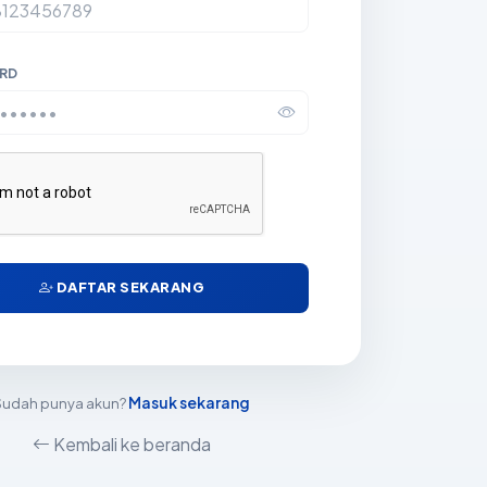
RD
DAFTAR SEKARANG
Masuk sekarang
Sudah punya akun?
Kembali ke beranda