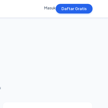
Masuk
Daftar Gratis
i