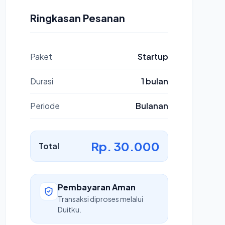
Ringkasan Pesanan
Paket
Startup
Durasi
1 bulan
Periode
Bulanan
Rp. 30.000
Total
Pembayaran Aman
Transaksi diproses melalui
Duitku.