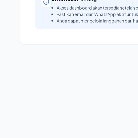
Akses dashboard akan tersedia setelah 
Pastikan email dan WhatsApp aktif untuk 
Anda dapat mengelola langganan dari h